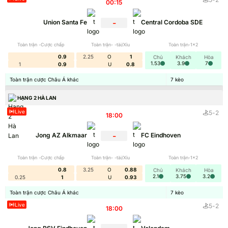
00:15
11/08/2026
02:15
Santa Clara
CD Nacional
Ngoại hạng Anh
(Premier League):
Bám sát diễn
-
Union Santa Fe
Central Cordoba SDE
biến tỷ lệ từng vòng đấu của giải đấu hấp dẫn
VĐQG Argentina
nhất hành tinh.
Toàn trận -Cược chấp
Toàn trận- -tài/Xỉu
Toàn trận-1x2
11/08/2026
05:00
0.9
2.25
O
1
UEFA Champions League (Cúp C1):
Cập nhật
Chủ
Khách
Hòa
CA Banfield
Belgrano
1.53
3.9
7
1
0.9
U
0.8
bảng kèo các cuộc chạm trán đỉnh cao giữa các
câu lạc bộ hàng đầu châu Âu.
Toàn trận cược Châu Á khác
7
kèo
UEFA Nations League:
Theo dõi tỷ lệ các trận đại
SOI KÈO
HẠNG 2 HÀ LAN
chiến giữa các đội tuyển quốc gia.
Live
5
-
2
18:00
Các giải VĐQG châu Âu:
La Liga
,
Serie A
,
Ngoại hạng Anh
Chi tiết
Bundesliga
,
Ligue 1
cùng nhiều giải đấu quốc nội
-
Jong AZ Alkmaar
FC Eindhoven
Ý
Chi tiết
hấp dẫn khác.
Toàn trận -Cược chấp
Toàn trận- -tài/Xỉu
Toàn trận-1x2
Cúp châu Âu
Chi tiết
0.8
3.25
O
0.88
Chủ
Khách
Hòa
2.1
3.75
3.2
0.25
1
U
0.93
Tây Ban Nha
Chi tiết
Toàn trận cược Châu Á khác
7
kèo
Đức
Chi tiết
Live
5
-
2
18:00
Pháp
Chi tiết