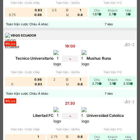
Toàn trận -Cược chấp
Toàn trận- -tài/Xỉu
Toàn trận-1x2
0.83
2.5
O
1
Chủ
Khách
Hòa
1.67
3.7
5
0.75
0.98
U
0.8
Toàn trận cược Châu Á khác
7
kèo
VĐQG ECUADOR
Live
5
-
2
19:00
-
Tecnico Universitario
Mushuc Runa
Toàn trận -Cược chấp
Toàn trận- -tài/Xỉu
Toàn trận-1x2
0.98
2
O
1
Chủ
Khách
Hòa
2.75
3.1
2.55
0
0.83
U
0.8
Toàn trận cược Châu Á khác
7
kèo
Live
5
-
2
21:30
-
Libertad FC
Universidad Catolica
Toàn trận -Cược chấp
Toàn trận- -tài/Xỉu
Toàn trận-1x2
1
2.75
O
0.8
Chủ
Khách
Hòa