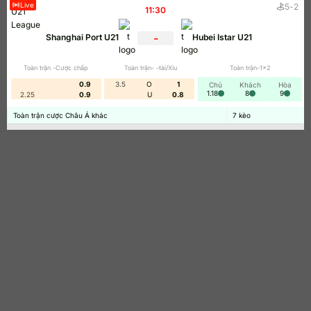
Live
5
-
2
11:30
-
Shanghai Port U21
Hubei Istar U21
Toàn trận -Cược chấp
Toàn trận- -tài/Xỉu
Toàn trận-1x2
0.9
3.5
O
1
Chủ
Khách
Hòa
1.18
8
9
2.25
0.9
U
0.8
Toàn trận cược Châu Á khác
7
kèo