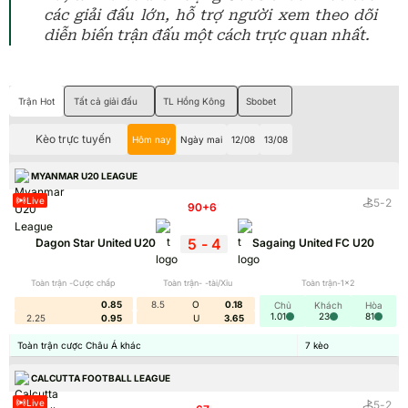
các giải đấu lớn, hỗ trợ người xem theo dõi
diễn biến trận đấu một cách trực quan nhất.
Trận Hot
Tất cả giải đấu
TL Hồng Kông
Sbobet
Kèo trực tuyến
Hôm nay
Ngày mai
12/08
13/08
MYANMAR U20 LEAGUE
Live
5
-
2
90+6
'
5
-
4
Dagon Star United U20
Sagaing United FC U20
Toàn trận -Cược chấp
Toàn trận- -tài/Xỉu
Toàn trận-1x2
0.85
8.5
O
0.18
Chủ
Khách
Hòa
1.01
23
81
2.25
0.95
U
3.65
Toàn trận cược Châu Á khác
7
kèo
CALCUTTA FOOTBALL LEAGUE
Live
5
-
2