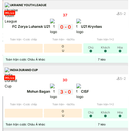
UKRAINE YOUTH LEAGUE
Những cải tiến này giúp người hâm mộ tiết kiệm tối
Live
5
-
2
37
'
đa thời gian tra cứu, đồng thời có cái nhìn toàn diện
nhất về cục diện trận đấu mỗi ngày.
0
-
0
FC Zorya Luhansk U21
U21 Kryvbas
Nhận Định Man City Vs Real Madrid Chuẩn
Toàn trận -Cược chấp
Toàn trận- -tài/Xỉu
Toàn trận-1x2
Từ Chuyên Gia
O
Chủ
Khách
Hòa
Nhận định Man City Vs Real Madrid giúp hội viên có
U
thể hiểu rõ thông [...]
Toàn trận cược Châu Á khác
7
kèo
INDIA DURAND CUP
Live
5
-
2
Soi kèo bóng đá
30
'
3
-
0
Mohun Bagan
CISF
Xem nhanh kèo nhà cái mỗi ngày
Toàn trận -Cược chấp
Toàn trận- -tài/Xỉu
Toàn trận-1x2
O
Chủ
Khách
Hòa
Tích hợp dữ liệu hỗ trợ phân tích
U
Toàn trận cược Châu Á khác
7
kèo
trước giờ bóng lăn